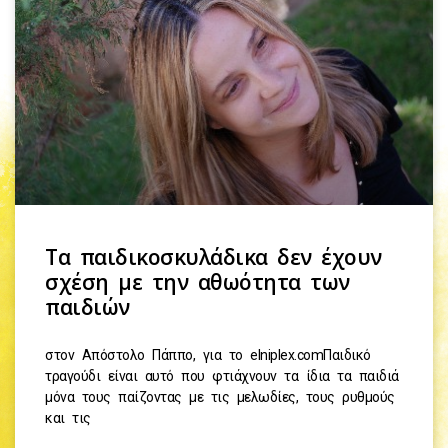
Τα παιδικοσκυλάδικα δεν έχουν
σχέση με την αθωότητα των
παιδιών
στον Απόστολο Πάππο, για το elniplex.comΠαιδικό
τραγούδι είναι αυτό που φτιάχνουν τα ίδια τα παιδιά
μόνα τους παίζοντας με τις μελωδίες, τους ρυθμούς
και τις