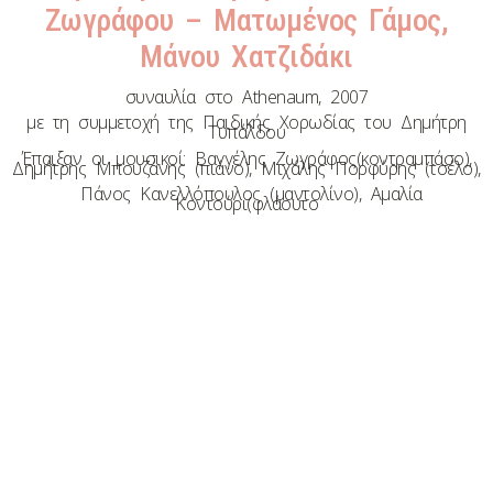
Ζωγράφου – Ματωμένος Γάμος,
Μάνου Χατζιδάκι
συναυλία στο Athenaum, 2007
με τη συμμετοχή της Παιδικής Χορωδίας του Δημήτρη
Τυπάλδου
Έπαιξαν οι μουσικοί: Βαγγέλης Ζωγράφος(κοντραμπάσο),
Δημήτρης Μπουζάνης (πιάνο), Μιχάλης Πορφύρης (τσέλο),
Πάνος Κανελλόπουλος (μαντολίνο), Αμαλία
Κοντούρι(φλάουτο