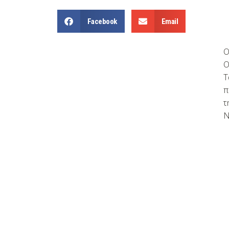
Facebook
Email
Ο
Ο
Τ
π
τ
Ν