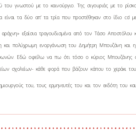
 του γνωστού με το καινούργιο. Της σιγουριάς με το ρίσ
 είναι τα δύο απ’ τα τρία που προστέθηκαν στο ίδιο cd μ
 αράχνη» εξαίσια τραγουδισμένα από τον Τάσο Αποστόλου κ
τη και πολύχρωμη ενοργάνωση του Δημήτρη Μπουζάνη και η 
φωνών. Εδώ οφείλω να πω ότι τόσο ο κύριος Μπουζάνης ό
ίων σχολείων- κάθε φορά που βάζουν κάπου το χεράκι τους 
μιουργούς του, τους ερμηνευτές του και τον εκδότη του κα