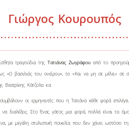
Γιώργος Κουρουπός
ίσθητα τραγούδια της
Τατιάνας Ζωγράφου
από το προηγούμ
ς «Ο βασιλιάς του ονείρου», το «Και να μη σε μέλει» σε σ
ς Βεατρίκης Κάτζολα κ.α.
υμβάλουν οι ερμηνευτές που η Τατιάνα κάθε φορά επιλέγει
όν να διαλέξεις. Στο Ένας γάτος μια φορά, πολλά είναι τα όμ
να, με μεγάλη στυλιστική ποικιλία που δεν χάνει ωστόσο τη